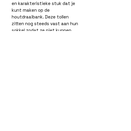
en karakteristieke stuk dat je
kunt maken op de
houtdraaibank. Deze tollen
zitten nog steeds vast aan hun
sokkel zodat ze niet kunnen
draaien... tenzij je ze breekt. Een
symbolische daad van losbreken
van je voetstuk, een stap terug
doen of iets achterlaten. Klaar
om opnieuw te draaien en te
dansen.
Bij deze objecten is een gedicht
geschreven door Daniel
Brandsema
Care instructions